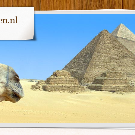
en.nl